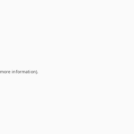
r more information)
.