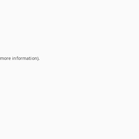
r more information)
.