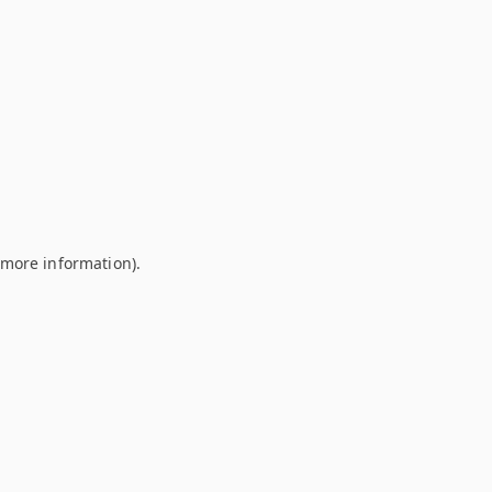
r more information)
.