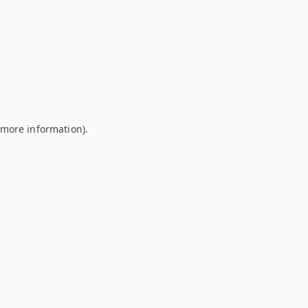
r more information)
.