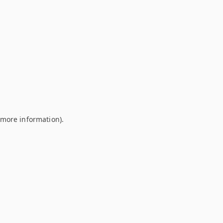
r more information)
.