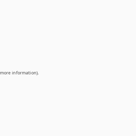
r more information)
.