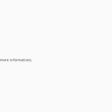
r more information)
.