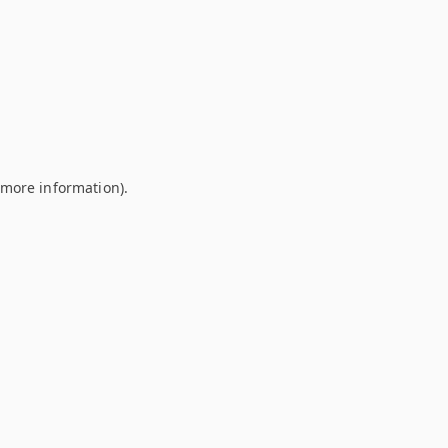
r more information)
.