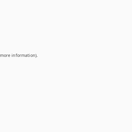
r more information)
.