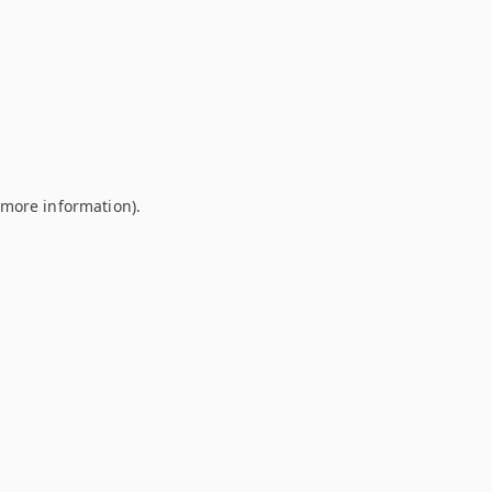
r more information)
.