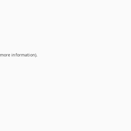
r more information)
.