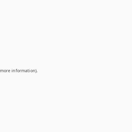
r more information)
.