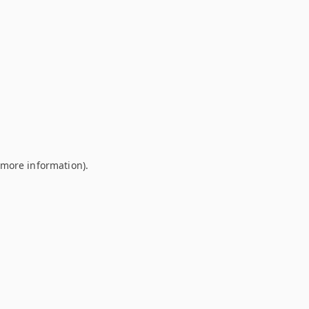
r more information)
.