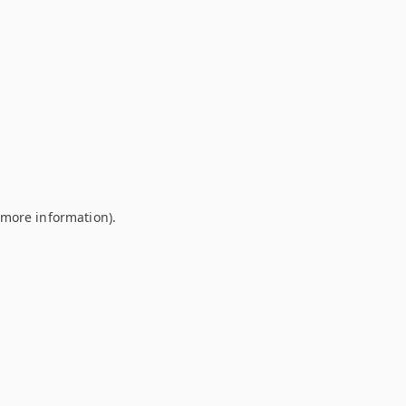
r more information)
.