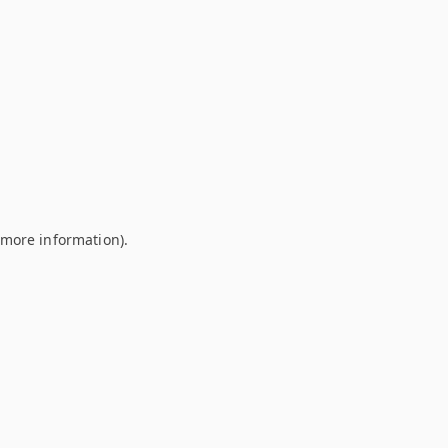
r more information)
.