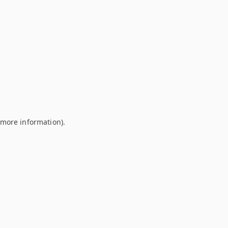
r more information)
.