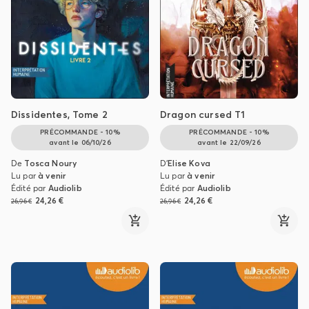
Dissidentes, Tome 2
Dragon cursed T1
PRÉCOMMANDE - 10%
PRÉCOMMANDE - 10%
avant le
06/10/26
avant le
22/09/26
De
Tosca Noury
D'
Elise Kova
Lu par
à venir
Lu par
à venir
Édité par
Audiolib
Édité par
Audiolib
24,26 €
24,26 €
26,96 €
26,96 €