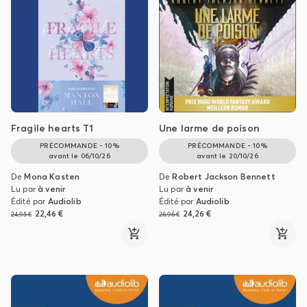
Fragile hearts T1
Une larme de poison
PRÉCOMMANDE - 10%
PRÉCOMMANDE - 10%
avant le
06/10/26
avant le
20/10/26
De
Mona Kasten
De
Robert Jackson Bennett
Lu par
à venir
Lu par
à venir
Édité par
Audiolib
Édité par
Audiolib
22,46 €
24,26 €
24,95 €
26,96 €