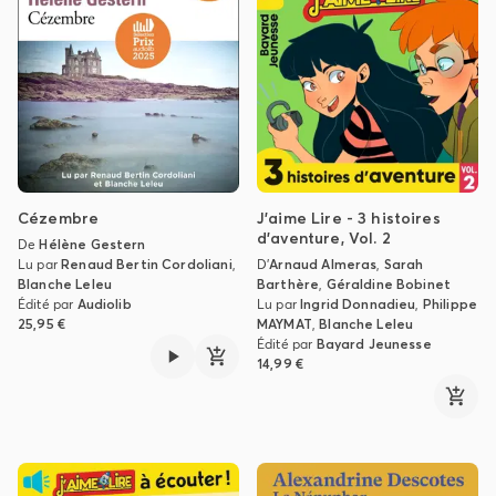
Cézembre
J'aime Lire - 3 histoires
d'aventure, Vol. 2
De
Hélène Gestern
Lu par
Renaud Bertin Cordoliani
,
D'
Arnaud Almeras
,
Sarah
Blanche Leleu
Barthère
,
Géraldine Bobinet
Édité par
Audiolib
Lu par
Ingrid Donnadieu
,
Philippe
25,95 €
MAYMAT
,
Blanche Leleu
Édité par
Bayard Jeunesse
14,99 €