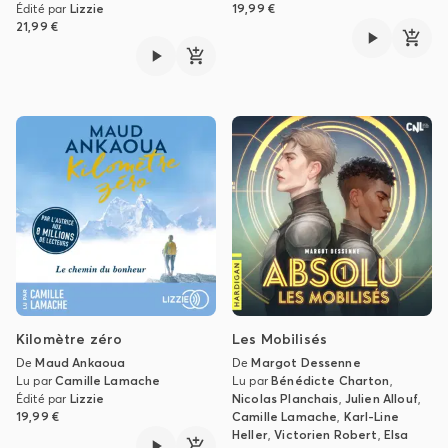
Édité par
Lizzie
19,99 €
21,99 €
Kilomètre zéro
Les Mobilisés
De
Maud Ankaoua
De
Margot Dessenne
Lu par
Camille Lamache
Lu par
Bénédicte Charton
,
Édité par
Lizzie
Nicolas Planchais
,
Julien Allouf
,
19,99 €
Camille Lamache
,
Karl-Line
Heller
,
Victorien Robert
,
Elsa