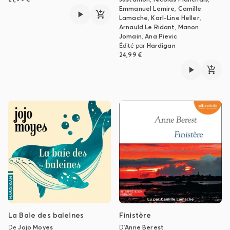
Emmanuel Lemire
,
Camille
Lamache
,
Karl-Line Heller
,
Arnauld Le Ridant
,
Manon
Jomain
,
Ana Pievic
Édité par
Hardigan
24,99 €
La Baie des baleines
Finistère
De
Jojo Moyes
D'
Anne Berest