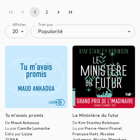
1
2
Afficher
Trier par
20
Popularité
Tu m'avais promis
Le Ministère du futur
De
Maud Ankaoua
De
Kim Stanley Robinson
Lu par
Camille Lamache
Lu par
Pierre-Henri Prunel
,
Édité par
Lizzie
François Hatt
,
Nicolas
21,99 €
Justamon
,
Nicolas Planchais
,