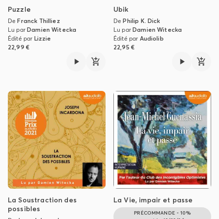
Puzzle
Ubik
De
Franck Thilliez
De
Philip K. Dick
Lu par
Damien Witecka
Lu par
Damien Witecka
Édité par
Lizzie
Édité par
Audiolib
22,99 €
22,95 €
La Soustraction des
La Vie, impair et passe
possibles
PRÉCOMMANDE - 10%