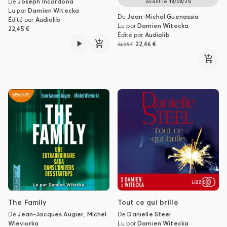
De
Joseph Incardona
avant le
18/08/26
Lu par
Damien Witecka
De
Jean-Michel Guenassia
Édité par
Audiolib
Lu par
Damien Witecka
22,45 €
Édité par
Audiolib
22,46 €
24,95 €
The Family
Tout ce qui brille
De
Jean-Jacques Augier
,
Michel
De
Danielle Steel
Wieviorka
Lu par
Damien Witecka