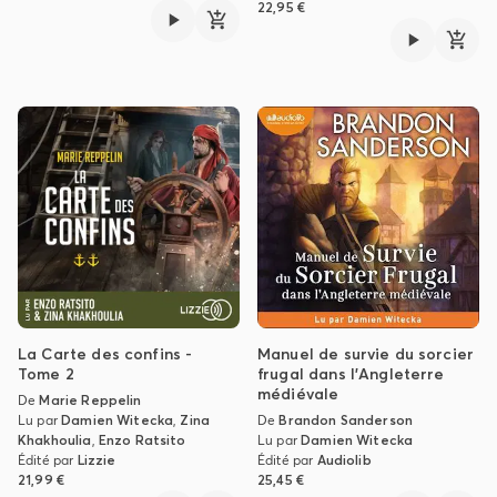
22,95 €
La Carte des confins -
Manuel de survie du sorcier
Tome 2
frugal dans l'Angleterre
médiévale
De
Marie Reppelin
Lu par
Damien Witecka
,
Zina
De
Brandon Sanderson
Khakhoulia
,
Enzo Ratsito
Lu par
Damien Witecka
Édité par
Lizzie
Édité par
Audiolib
21,99 €
25,45 €