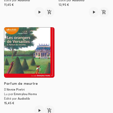
Édité par
Audiolib
Édité par
Audiolib
11,45 €
13,95 €
Parfum de meurtre
D'
Annie Pietri
Lu par
Emmylou Homs
Édité par
Audiolib
15,45 €