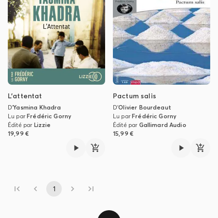
L'attentat
Pactum salis
D'
Yasmina Khadra
D'
Olivier Bourdeaut
Lu par
Frédéric Gorny
Lu par
Frédéric Gorny
Édité par
Lizzie
Édité par
Gallimard Audio
19,99 €
15,99 €
1