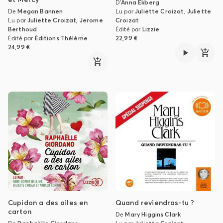
D'
Anna Ekberg
De
Megan Bannen
Lu par
Juliette Croizat
,
Juliette
Lu par
Juliette Croizat
,
Jerome
Croizat
Berthoud
Édité par
Lizzie
Édité par
Éditions Thélème
22,99 €
24,99 €
Cupidon a des ailes en
Quand reviendras-tu ?
carton
De
Mary Higgins Clark