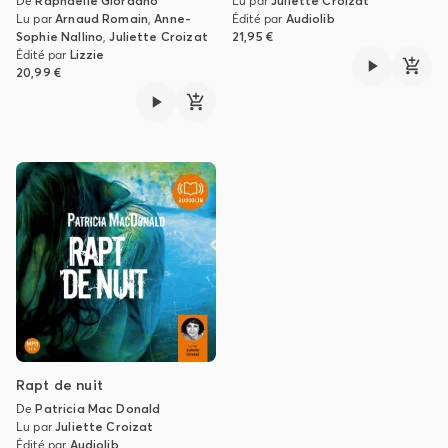
De
Raphaëlle Giordano
Lu par
Juliette Croizat
Lu par
Arnaud Romain
,
Anne-
Édité par
Audiolib
Sophie Nallino
,
Juliette Croizat
21,95 €
Édité par
Lizzie
20,99 €
Rapt de nuit
De
Patricia Mac Donald
Lu par
Juliette Croizat
Édité par
Audiolib