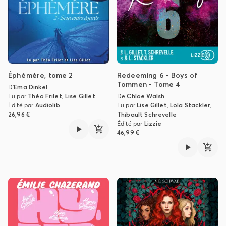
Éphémère, tome 2
Redeeming 6 - Boys of
Tommen - Tome 4
D'
Ema Dinkel
Lu par
Théo Frilet
,
Lise Gillet
De
Chloe Walsh
Édité par
Audiolib
Lu par
Lise Gillet
,
Lola Stackler
,
26,96 €
Thibault Schrevelle
Édité par
Lizzie
46,99 €