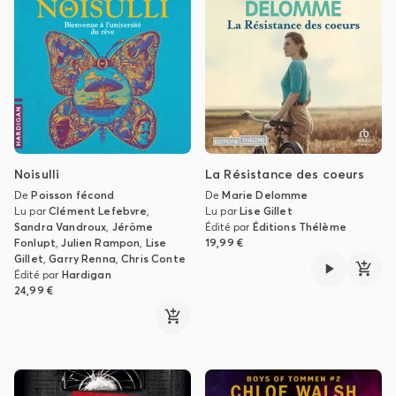
Noisulli
La Résistance des coeurs
De
Poisson fécond
De
Marie Delomme
Lu par
Clément Lefebvre
,
Lu par
Lise Gillet
Sandra Vandroux
,
Jérôme
Édité par
Éditions Thélème
Fonlupt
,
Julien Rampon
,
Lise
19,99 €
Gillet
,
Garry Renna
,
Chris Conte
Édité par
Hardigan
24,99 €