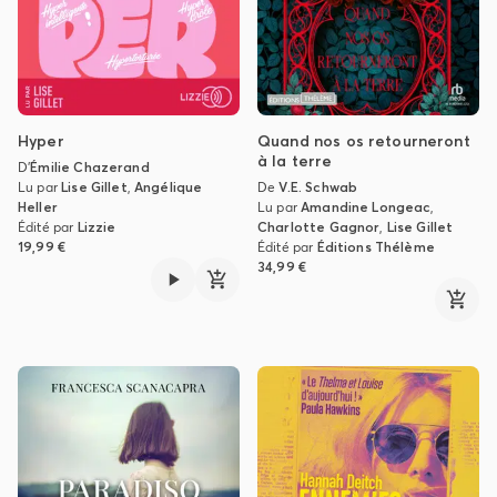
Hyper
Quand nos os retourneront
à la terre
D'
Émilie Chazerand
Lu par
Lise Gillet
,
Angélique
De
V.E. Schwab
Heller
Lu par
Amandine Longeac
,
Édité par
Lizzie
Charlotte Gagnor
,
Lise Gillet
19,99 €
Édité par
Éditions Thélème
34,99 €