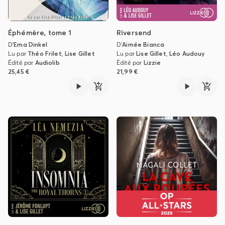
Éphémère, tome 1
Riversend
D'
Ema Dinkel
D'
Aimée Bianca
Lu par
Théo Frilet
,
Lise Gillet
Lu par
Lise Gillet
,
Léo Audouy
Édité par
Audiolib
Édité par
Lizzie
25,45 €
21,99 €