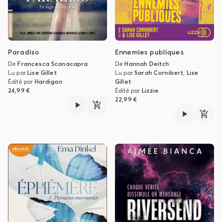
Paradiso
Ennemies publiques
De
Francesca Scanacapra
De
Hannah Deitch
Lu par
Lise Gillet
Lu par
Sarah Cornibert
,
Lise
Édité par
Hardigan
Gillet
24,99 €
Édité par
Lizzie
22,99 €