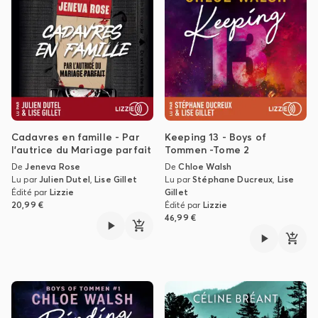
Cadavres en famille - Par
Keeping 13 - Boys of
l'autrice du Mariage parfait
Tommen -Tome 2
De
Jeneva Rose
De
Chloe Walsh
Lu par
Julien Dutel
,
Lise Gillet
Lu par
Stéphane Ducreux
,
Lise
Édité par
Lizzie
Gillet
20,99 €
Édité par
Lizzie
46,99 €