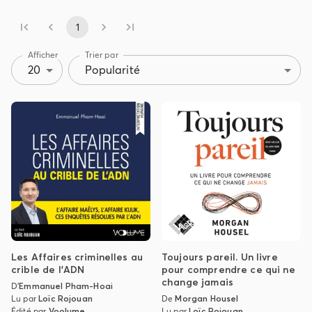
1
Afficher
Trier par
20
Popularité
Les Affaires criminelles au
Toujours pareil. Un livre
crible de l'ADN
pour comprendre ce qui ne
change jamais
D'
Emmanuel Pham-Hoai
Lu par
Loïc Rojouan
De
Morgan Housel
Édité par
Voolume
Lu par
Loïc Rojouan