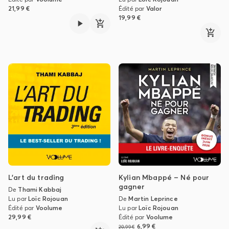
21,99 €
Édité par
Valor
19,99 €
L'art du trading
Kylian Mbappé – Né pour
gagner
De
Thami Kabbaj
Lu par
Loïc Rojouan
De
Martin Leprince
Édité par
Voolume
Lu par
Loïc Rojouan
29,99 €
Édité par
Voolume
6,99 €
20,99 €