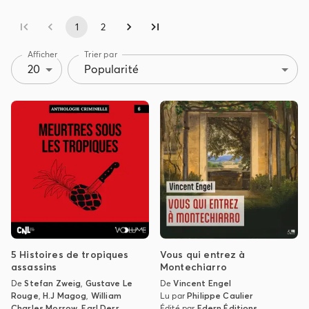
1
2
Afficher
Trier par
20
Popularité
5 Histoires de tropiques
Vous qui entrez à
assassins
Montechiarro
De
Stefan Zweig
,
Gustave Le
De
Vincent Engel
Rouge
,
H.J Magog
,
William
Lu par
Philippe Caulier
Charles Morrow
,
Earl Derr
Édité par
Edern Éditions