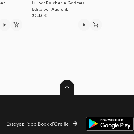
mer
Lu par
Pulcherie Gadmer
Édité par
Audiolib
22,45 €
Essayez l'app Book d'Oreille