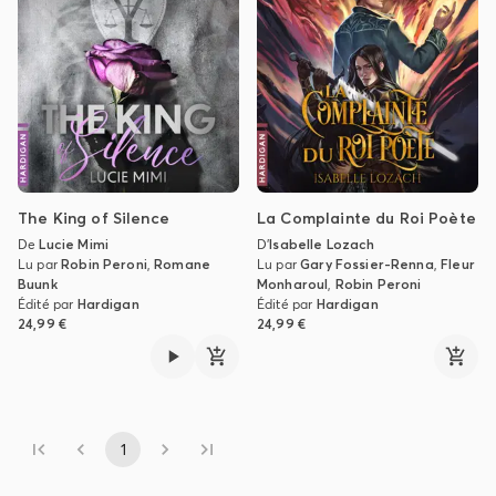
The King of Silence
La Complainte du Roi Poète
De
Lucie Mimi
D'
Isabelle Lozach
Lu par
Robin Peroni
,
Romane
Lu par
Gary Fossier-Renna
,
Fleur
Buunk
Monharoul
,
Robin Peroni
Édité par
Hardigan
Édité par
Hardigan
24,99 €
24,99 €
1