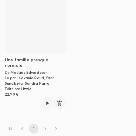
Une famille presque
normale
De
Mattias Edvardsson
Lu par
Léovanie Raud
,
Yann
Sundberg
,
Sandra Parra
Édité par
Lizzie
22,99 €
1