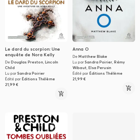
Le dard du scorpion: Une
Anna O
enquête de Nora Kelly
De
Matthew Blake
De
Douglas Preston
,
Lincoln
Lu par
Sandra Poirier
,
Rémy
Child
Wibaut
,
Elsa Perusin
Lu par
Sandra Poirier
Édité par
Éditions Thélème
Édité par
Éditions Thélème
21,99 €
21,99 €