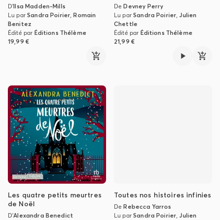
D'
Ilsa Madden-Mills
De
Devney Perry
Lu par
Sandra Poirier
,
Romain
Lu par
Sandra Poirier
,
Julien
Benitez
Chettle
Édité par
Éditions Thélème
Édité par
Éditions Thélème
19,99 €
21,99 €
Les quatre petits meurtres
Toutes nos histoires infinies
de Noël
De
Rebecca Yarros
D'
Alexandra Benedict
Lu par
Sandra Poirier
,
Julien