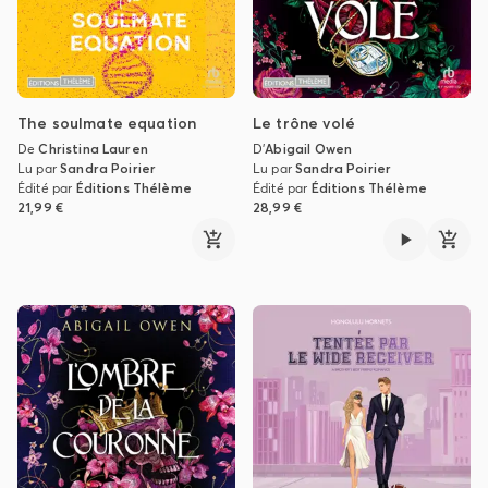
The soulmate equation
Le trône volé
De
Christina Lauren
D'
Abigail Owen
Lu par
Sandra Poirier
Lu par
Sandra Poirier
Édité par
Éditions Thélème
Édité par
Éditions Thélème
21,99 €
28,99 €