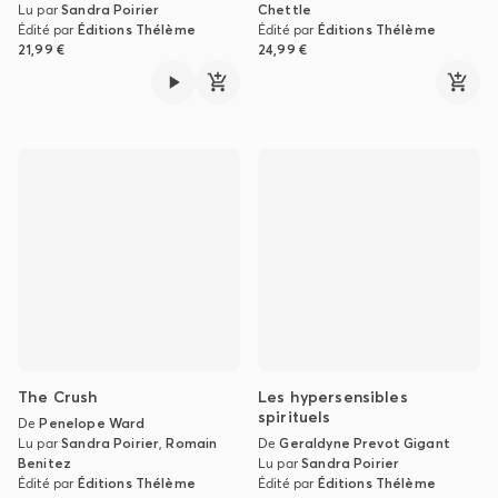
Lu par
Sandra Poirier
Chettle
Édité par
Éditions Thélème
Édité par
Éditions Thélème
21,99 €
24,99 €
The Crush
Les hypersensibles
spirituels
De
Penelope Ward
Lu par
Sandra Poirier
,
Romain
De
Geraldyne Prevot Gigant
Benitez
Lu par
Sandra Poirier
Édité par
Éditions Thélème
Édité par
Éditions Thélème