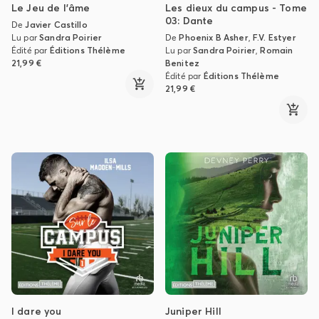
Le Jeu de l'âme
Les dieux du campus - Tome
03: Dante
De
Javier Castillo
Lu par
Sandra Poirier
De
Phoenix B Asher
,
F.V. Estyer
Édité par
Éditions Thélème
Lu par
Sandra Poirier
,
Romain
21,99 €
Benitez
Édité par
Éditions Thélème
21,99 €
I dare you
Juniper Hill