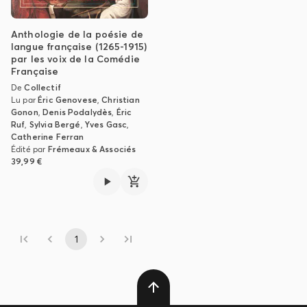
Anthologie de la poésie de
langue française (1265-1915)
par les voix de la Comédie
Française
De
Collectif
Lu par
Éric Genovese
,
Christian
Gonon
,
Denis Podalydès
,
Éric
Ruf
,
Sylvia Bergé
,
Yves Gasc
,
Catherine Ferran
Édité par
Frémeaux & Associés
39,99 €
1