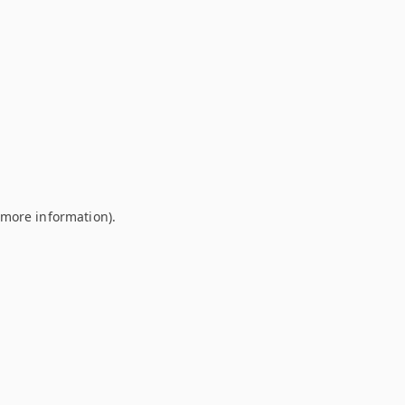
r more information)
.