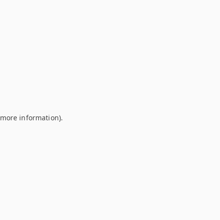
r more information)
.