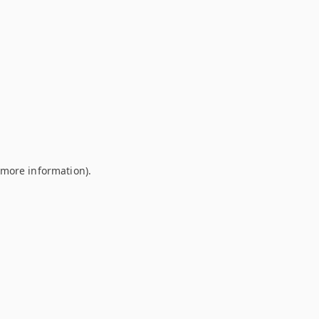
r more information)
.