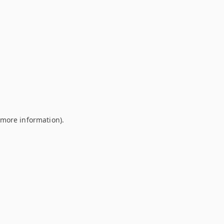
r more information)
.