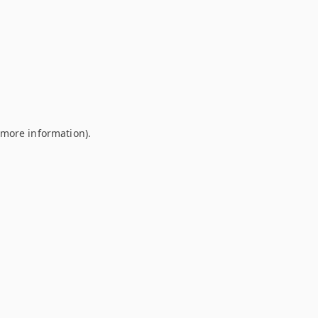
r more information)
.