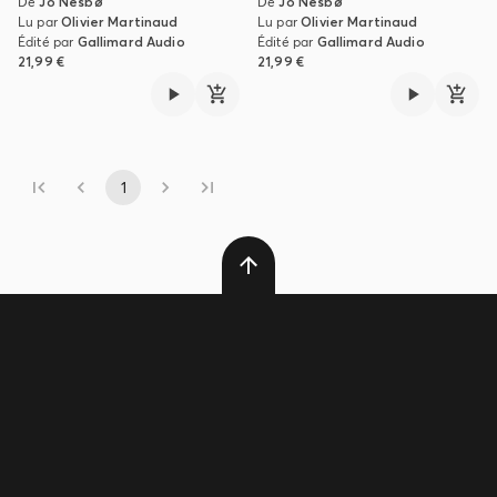
De
Jo Nesbø
De
Jo Nesbø
Lu par
Olivier Martinaud
Lu par
Olivier Martinaud
Édité par
Gallimard Audio
Édité par
Gallimard Audio
21,99 €
21,99 €
1