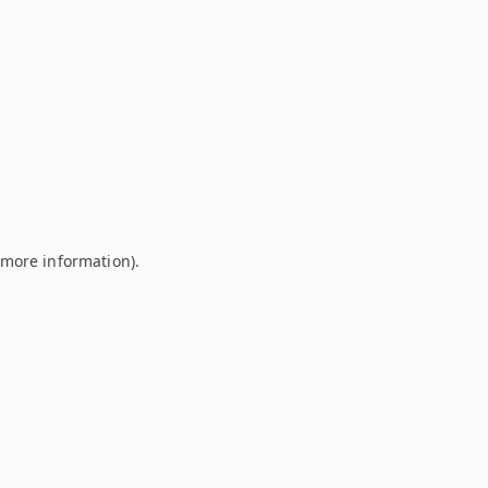
r more information)
.