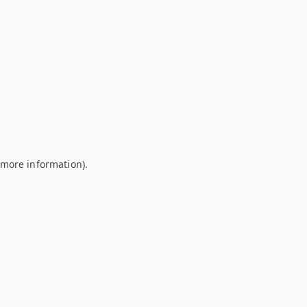
r more information)
.