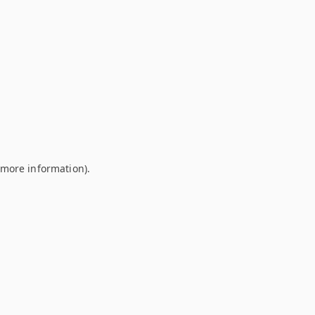
r more information)
.