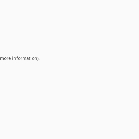
r more information)
.