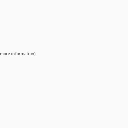
r more information)
.