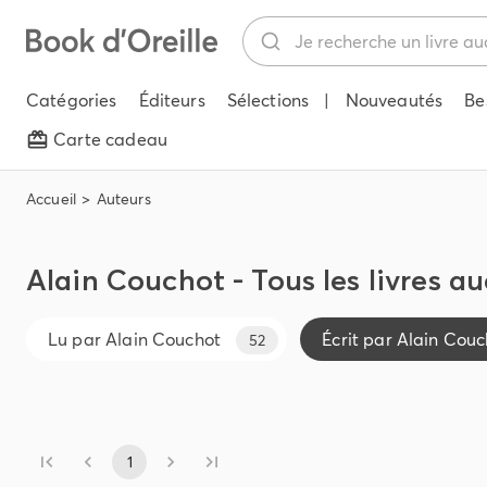
Catégories
Éditeurs
Sélections
|
Nouveautés
Be
Carte cadeau
Accueil
Auteurs
Alain Couchot - Tous les livres a
Lu par
Alain Couchot
Écrit par
Alain Couc
52
1