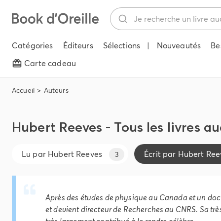
Catégories
Éditeurs
Sélections
|
Nouveautés
Be
Carte cadeau
Accueil
Auteurs
Hubert Reeves - Tous les livres a
Lu par
Hubert Reeves
Écrit par
Hubert Ree
3
Après des études de physique au Canada et un docto
et devient directeur de Recherches au CNRS. Sa trè
très largement contribué à le rendre célèbre.