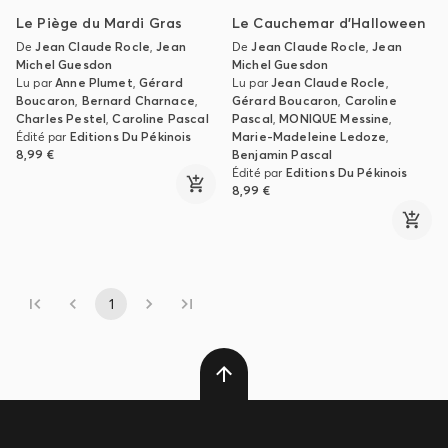
Le Piège du Mardi Gras
Le Cauchemar d'Halloween
De
Jean Claude Rocle
,
Jean
De
Jean Claude Rocle
,
Jean
Michel Guesdon
Michel Guesdon
Lu par
Anne Plumet
,
Gérard
Lu par
Jean Claude Rocle
,
Boucaron
,
Bernard Charnace
,
Gérard Boucaron
,
Caroline
Charles Pestel
,
Caroline Pascal
Pascal
,
MONIQUE Messine
,
Édité par
Editions Du Pékinois
Marie-Madeleine Ledoze
,
8,99 €
Benjamin Pascal
Édité par
Editions Du Pékinois
8,99 €
1