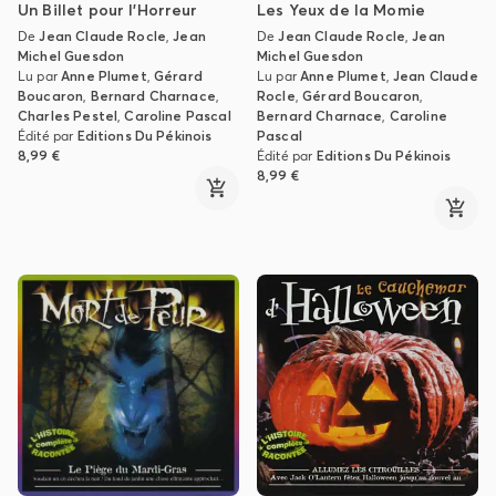
Un Billet pour l'Horreur
Les Yeux de la Momie
De
Jean Claude Rocle
,
Jean
De
Jean Claude Rocle
,
Jean
Michel Guesdon
Michel Guesdon
Lu par
Anne Plumet
,
Gérard
Lu par
Anne Plumet
,
Jean Claude
Boucaron
,
Bernard Charnace
,
Rocle
,
Gérard Boucaron
,
Charles Pestel
,
Caroline Pascal
Bernard Charnace
,
Caroline
Édité par
Editions Du Pékinois
Pascal
8,99 €
Édité par
Editions Du Pékinois
8,99 €