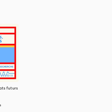
ats futurs
s