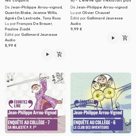
les coquins
8) - L’élève qui n’existait pas
De
Jean-Philippe Arrou-vignod
,
De
Jean-Philippe Arrou-vignod
Quentin Blake
,
Jeanne Willis
,
Lu par
Olivier Chauvel
Agnès De Lestrade
,
Tony Ross
Édité par
Gallimard Jeunesse
Lu par
François De Brauer
,
Audio
Pauline Ziadé
9,99 €
Édité par
Gallimard Jeunesse
Audio
8,99 €