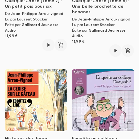
Quelque-Chose (Tome 7) -
Quelque-Chose (Tome 6) -
Un petit pois pour six
Une belle brochette de
bananes
De
Jean-Philippe Arrou-vignod
Lu par
Laurent Stocker
De
Jean-Philippe Arrou-vignod
Édité par
Gallimard Jeunesse
Lu par
Laurent Stocker
Audio
Édité par
Gallimard Jeunesse
11,99 €
Audio
11,99 €
Histoires des Jean-
Enquête au collège -