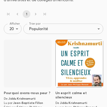
1
Afficher
Trier par
20
Popularité
Pourquoi avons-nous peur ?
Un esprit calme et
silencieux
De
Jiddu Krishnamurti
Lu par
Jean-Baptiste Fillon
De
Jiddu Krishnamurti