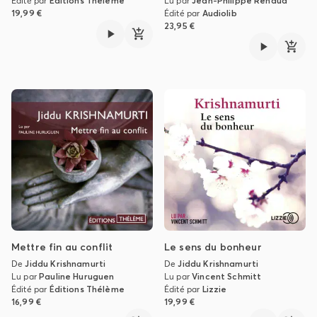
Édité par
Éditions Thélème
Lu par
Jean-Philippe Renaud
19,99 €
Édité par
Audiolib
23,95 €
Mettre fin au conflit
Le sens du bonheur
De
Jiddu Krishnamurti
De
Jiddu Krishnamurti
Lu par
Pauline Huruguen
Lu par
Vincent Schmitt
Édité par
Éditions Thélème
Édité par
Lizzie
16,99 €
19,99 €