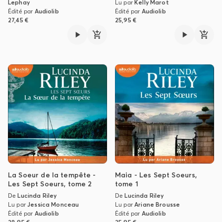
Lephay
Lu par
Kelly Marot
Édité par
Audiolib
Édité par
Audiolib
27,45 €
25,95 €
La Soeur de la tempête -
Maia - Les Sept Soeurs,
Les Sept Soeurs, tome 2
tome 1
De
Lucinda Riley
De
Lucinda Riley
Lu par
Jessica Monceau
Lu par
Ariane Brousse
Édité par
Audiolib
Édité par
Audiolib