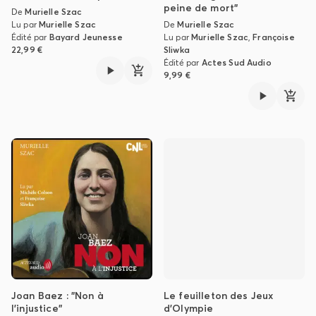
peine de mort"
De
Murielle Szac
Lu par
Murielle Szac
De
Murielle Szac
Édité par
Bayard Jeunesse
Lu par
Murielle Szac
,
Françoise
22,99 €
Sliwka
Édité par
Actes Sud Audio
9,99 €
Joan Baez : "Non à
Le feuilleton des Jeux
l'injustice"
d'Olympie